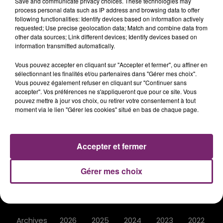
Save and communicate privacy choices. These technologies may
process personal data such as IP address and browsing data to offer
following functionalities: Identify devices based on information actively
requested; Use precise geolocation data; Match and combine data from
other data sources; Link different devices; Identify devices based on
information transmitted automatically.
Vous pouvez accepter en cliquant sur "Accepter et fermer", ou affiner en
ACTUS
RADIO
PODCASTS
sélectionnant les finalités et/ou partenaires dans "Gérer mes choix".
Vous pouvez également refuser en cliquant sur "Continuer sans
accepter". Vos préférences ne s'appliqueront que pour ce site. Vous
JEUX
PHOTOS
PUBLICITÉ
pouvez mettre à jour vos choix, ou retirer votre consentement à tout
moment via le lien "Gérer les cookies" situé en bas de chaque page.
Accepter et fermer
Plan du site
Mentions légales
Règlement des jeux
Notice d'information RGPD
Gérer mes choix
Contacts
Archives
2026
2025
2024
2023
2022