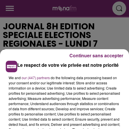
JOURNAL 8H EDITION
SPECIALE ELECTIONS
REGIONALES - LUNDI 7
DECEMBRE
Continuer sans accepter
Le respect de votre vie privée est notre priorité
Publié : 7 décembre 2015 à 8h15
We and
our (447) partners
do the following data processing based on
your consent and/or our legitimate interest: Store and/or access
information on a device; Use limited data to select advertising; Create
566532d8348778.58602207.mp3
profiles for personalised advertising; Use profiles to select personalised
advertising; Measure advertising performance; Measure content
performance; Understand audiences through statistics or combinations
of data from different sources; Develop and improve services; Create
profiles to personalise content; Use profiles to select personalised
content; Use limited data to select content; Ensure security, prevent and
detect fraud, and fix errors; Deliver and present advertising and content;