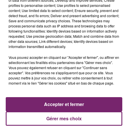
of data from different sources; Develop and improve services; Create
profiles to personalise content; Use profiles to select personalised
content; Use limited data to select content; Ensure security, prevent and
detect fraud, and fix errors; Deliver and present advertising and content;
Save and communicate privacy choices. These technologies may
process personal data such as IP address and browsing data to offer
following functionalities: Identify devices based on information actively
requested; Use precise geolocation data; Match and combine data from
other data sources; Link different devices; Identify devices based on
information transmitted automatically.
Vous pouvez accepter en cliquant sur "Accepter et fermer", ou affiner en
sélectionnant les finalités et/ou partenaires dans "Gérer mes choix".
Vous pouvez également refuser en cliquant sur "Continuer sans
accepter". Vos préférences ne s'appliqueront que pour ce site. Vous
pouvez mettre à jour vos choix, ou retirer votre consentement à tout
ACTUS
RADIO
PODCASTS
moment via le lien "Gérer les cookies" situé en bas de chaque page.
JEUX
PHOTOS
PUBLICITÉ
Accepter et fermer
Gérer mes choix
Plan du site
Mentions légales