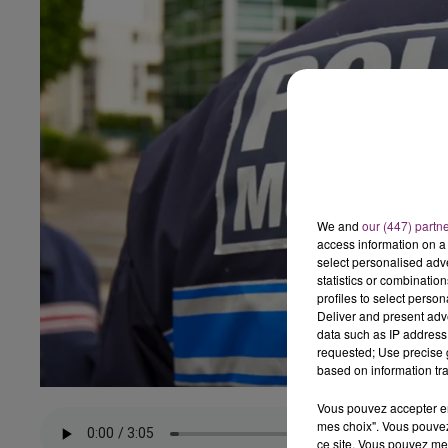
We and
our (447) partn
access information on a 
select personalised ad
statistics or combinatio
profiles to select person
Deliver and present adv
data such as IP address 
requested; Use precise g
based on information tra
Vous pouvez accepter en 
mes choix". Vous pouvez
ce site. Vous pouvez met