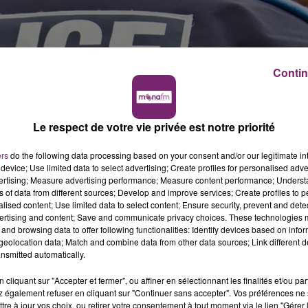
Contin
Le respect de votre vie privée est notre priorité
ers
do the following data processing based on your consent and/or our legitimate int
device; Use limited data to select advertising; Create profiles for personalised adver
vertising; Measure advertising performance; Measure content performance; Unders
ns of data from different sources; Develop and improve services; Create profiles to 
alised content; Use limited data to select content; Ensure security, prevent and detect
ertising and content; Save and communicate privacy choices. These technologies
and browsing data to offer following functionalities: Identify devices based on infor
eolocation data; Match and combine data from other data sources; Link different de
nsmitted automatically.
cliquant sur "Accepter et fermer", ou affiner en sélectionnant les finalités et/ou pa
 également refuser en cliquant sur "Continuer sans accepter". Vos préférences ne 
tre à jour vos choix, ou retirer votre consentement à tout moment via le lien "Gérer 