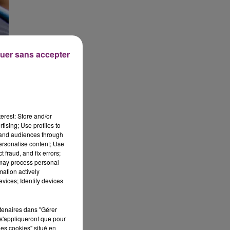
uer sans accepter
erest: Store and/or
tising; Use profiles to
tand audiences through
personalise content; Use
 fraud, and fix errors;
 may process personal
mation actively
vices; Identify devices
rtenaires dans "Gérer
s'appliqueront que pour
les cookies" situé en