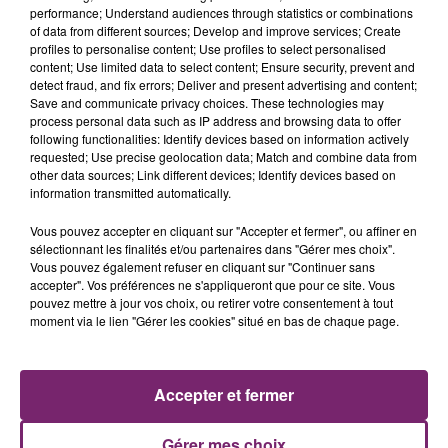
performance; Understand audiences through statistics or combinations
of data from different sources; Develop and improve services; Create
profiles to personalise content; Use profiles to select personalised
content; Use limited data to select content; Ensure security, prevent and
detect fraud, and fix errors; Deliver and present advertising and content;
Save and communicate privacy choices. These technologies may
process personal data such as IP address and browsing data to offer
following functionalities: Identify devices based on information actively
requested; Use precise geolocation data; Match and combine data from
other data sources; Link different devices; Identify devices based on
information transmitted automatically.
Vous pouvez accepter en cliquant sur "Accepter et fermer", ou affiner en
sélectionnant les finalités et/ou partenaires dans "Gérer mes choix".
Vous pouvez également refuser en cliquant sur "Continuer sans
accepter". Vos préférences ne s'appliqueront que pour ce site. Vous
pouvez mettre à jour vos choix, ou retirer votre consentement à tout
moment via le lien "Gérer les cookies" situé en bas de chaque page.
ACTUS
RADIO
PODCASTS
JEUX
PHOTOS
PUBLICITÉ
Accepter et fermer
Gérer mes choix