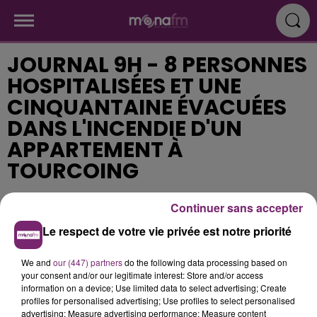
JOURNAL 9H - 8 PERSONNES
HOSPITALISÉES ET UNE
CINQUANTAINE ÉVACUÉES
DANS L'INCENDIE D'UN
APPARTEMENT À
TOURCOING
Continuer sans accepter
Publié : 11 mai 2017 à 9h26
Le respect de votre vie privée est notre priorité
We and
our (447) partners
do the following data processing based on
your consent and/or our legitimate interest: Store and/or access
information on a device; Use limited data to select advertising; Create
profiles for personalised advertising; Use profiles to select personalised
advertising; Measure advertising performance; Measure content