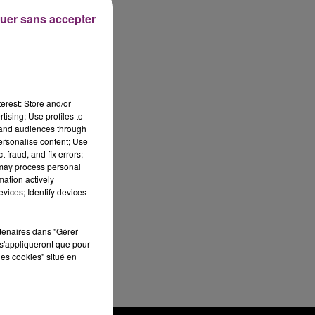
uer sans accepter
erest: Store and/or
tising; Use profiles to
tand audiences through
personalise content; Use
 fraud, and fix errors;
 may process personal
mation actively
vices; Identify devices
rtenaires dans "Gérer
s'appliqueront que pour
les cookies" situé en