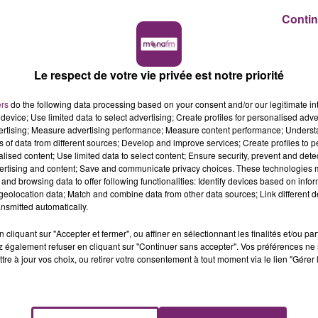
Contin
Le respect de votre vie privée est notre priorité
ers
do the following data processing based on your consent and/or our legitimate int
device; Use limited data to select advertising; Create profiles for personalised adver
vertising; Measure advertising performance; Measure content performance; Unders
ns of data from different sources; Develop and improve services; Create profiles to 
alised content; Use limited data to select content; Ensure security, prevent and detect
ertising and content; Save and communicate privacy choices. These technologies
and browsing data to offer following functionalities: Identify devices based on infor
eolocation data; Match and combine data from other data sources; Link different de
nsmitted automatically.
cliquant sur "Accepter et fermer", ou affiner en sélectionnant les finalités et/ou pa
 également refuser en cliquant sur "Continuer sans accepter". Vos préférences ne 
tre à jour vos choix, ou retirer votre consentement à tout moment via le lien "Gérer 