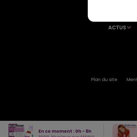
ACTUS
Plan du site
Ment
En ce moment :
0
h -
6
h
100% Musique sur MONA