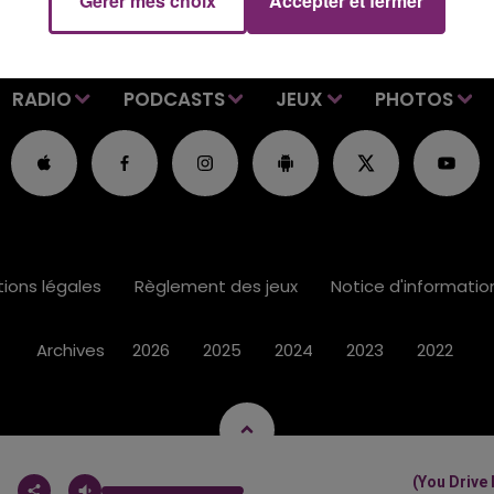
Gérer mes choix
Accepter et fermer
RADIO
PODCASTS
JEUX
PHOTOS
ions légales
Règlement des jeux
Notice d'informati
Archives
2026
2025
2024
2023
2022
(you Drive