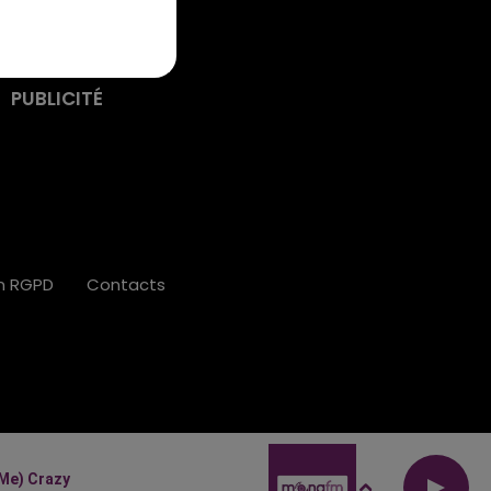
PUBLICITÉ
on RGPD
Contacts
 Me) Crazy