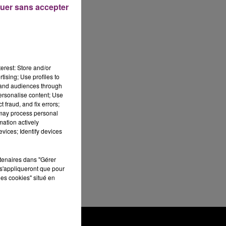
uer sans accepter
erest: Store and/or
tising; Use profiles to
tand audiences through
personalise content; Use
 fraud, and fix errors;
 may process personal
mation actively
vices; Identify devices
rtenaires dans "Gérer
s'appliqueront que pour
les cookies" situé en