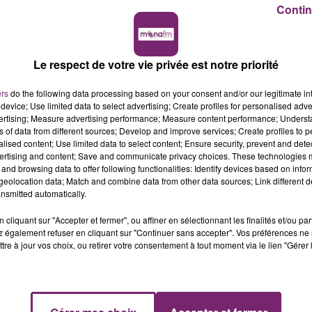
Contin
Le respect de votre vie privée est notre priorité
ers
do the following data processing based on your consent and/or our legitimate int
device; Use limited data to select advertising; Create profiles for personalised adver
vertising; Measure advertising performance; Measure content performance; Unders
ns of data from different sources; Develop and improve services; Create profiles to 
alised content; Use limited data to select content; Ensure security, prevent and detect
ertising and content; Save and communicate privacy choices. These technologies
and browsing data to offer following functionalities: Identify devices based on infor
eolocation data; Match and combine data from other data sources; Link different de
nsmitted automatically.
cliquant sur "Accepter et fermer", ou affiner en sélectionnant les finalités et/ou pa
 également refuser en cliquant sur "Continuer sans accepter". Vos préférences ne 
tre à jour vos choix, ou retirer votre consentement à tout moment via le lien "Gérer 