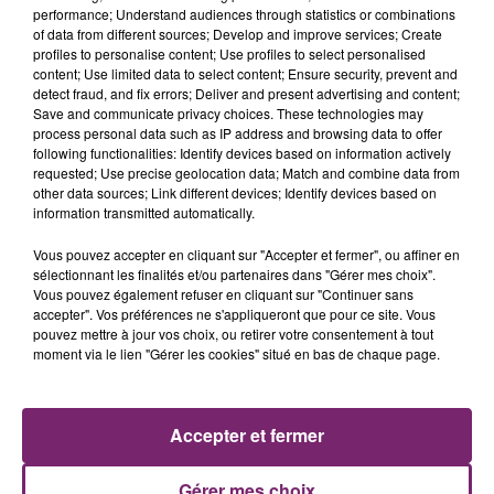
performance; Understand audiences through statistics or combinations
of data from different sources; Develop and improve services; Create
profiles to personalise content; Use profiles to select personalised
content; Use limited data to select content; Ensure security, prevent and
detect fraud, and fix errors; Deliver and present advertising and content;
Save and communicate privacy choices. These technologies may
process personal data such as IP address and browsing data to offer
following functionalities: Identify devices based on information actively
requested; Use precise geolocation data; Match and combine data from
other data sources; Link different devices; Identify devices based on
information transmitted automatically.
Vous pouvez accepter en cliquant sur "Accepter et fermer", ou affiner en
sélectionnant les finalités et/ou partenaires dans "Gérer mes choix".
Vous pouvez également refuser en cliquant sur "Continuer sans
accepter". Vos préférences ne s'appliqueront que pour ce site. Vous
pouvez mettre à jour vos choix, ou retirer votre consentement à tout
moment via le lien "Gérer les cookies" situé en bas de chaque page.
ACTUS
RADIO
PODCASTS
JEUX
PHOTOS
PUBLICITÉ
Accepter et fermer
Gérer mes choix