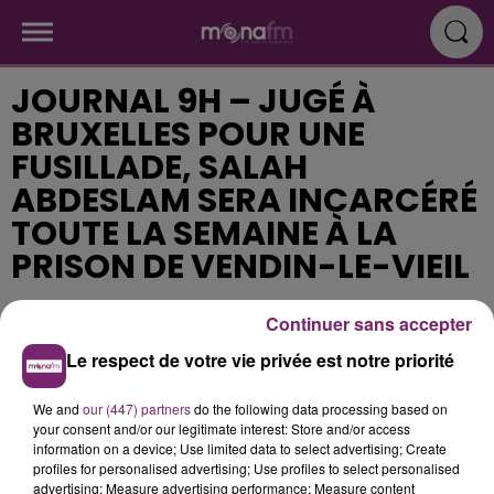
JOURNAL 9H – JUGÉ À
BRUXELLES POUR UNE
FUSILLADE, SALAH
ABDESLAM SERA INCARCÉRÉ
TOUTE LA SEMAINE À LA
PRISON DE VENDIN-LE-VIEIL
Continuer sans accepter
Publié : 5 février 2018 à 9h58
Le respect de votre vie privée est notre priorité
We and
our (447) partners
do the following data processing based on
your consent and/or our legitimate interest: Store and/or access
information on a device; Use limited data to select advertising; Create
profiles for personalised advertising; Use profiles to select personalised
advertising; Measure advertising performance; Measure content