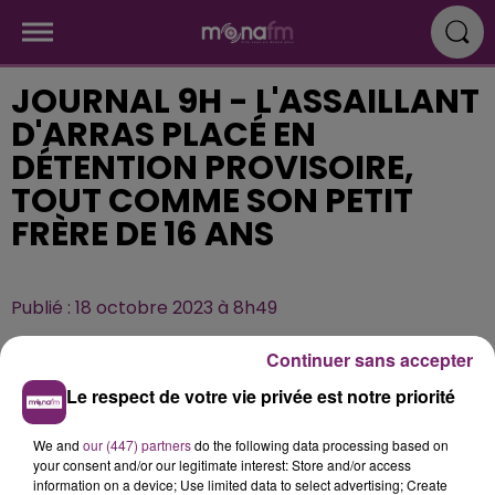
JOURNAL 9H - L'ASSAILLANT
D'ARRAS PLACÉ EN
DÉTENTION PROVISOIRE,
TOUT COMME SON PETIT
FRÈRE DE 16 ANS
Publié : 18 octobre 2023 à 8h49
Continuer sans accepter
Le respect de votre vie privée est notre priorité
We and
our (447) partners
do the following data processing based on
your consent and/or our legitimate interest: Store and/or access
information on a device; Use limited data to select advertising; Create