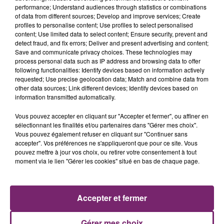
performance; Understand audiences through statistics or combinations
of data from different sources; Develop and improve services; Create
profiles to personalise content; Use profiles to select personalised
content; Use limited data to select content; Ensure security, prevent and
detect fraud, and fix errors; Deliver and present advertising and content;
Save and communicate privacy choices. These technologies may
process personal data such as IP address and browsing data to offer
following functionalities: Identify devices based on information actively
requested; Use precise geolocation data; Match and combine data from
other data sources; Link different devices; Identify devices based on
information transmitted automatically.
Vous pouvez accepter en cliquant sur "Accepter et fermer", ou affiner en
sélectionnant les finalités et/ou partenaires dans "Gérer mes choix".
Vous pouvez également refuser en cliquant sur "Continuer sans
accepter". Vos préférences ne s'appliqueront que pour ce site. Vous
pouvez mettre à jour vos choix, ou retirer votre consentement à tout
moment via le lien "Gérer les cookies" situé en bas de chaque page.
ACTUS
RADIO
PODCASTS
JEUX
PHOTOS
PUBLICITÉ
Accepter et fermer
Gérer mes choix