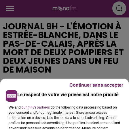
JOURNAL 9H - L'ÉMOTION À
ESTRÉE-BLANCHE, DANS LE
PAS-DE-CALAIS, APRÈS LA
MORT DE DEUX POMPIERS ET
DEUX JEUNES DANS UN FEU
DE MAISON
Continuer sans accepter
Publié : 8 janvier 2018 à 9h09
Le respect de votre vie privée est notre priorité
We and
our (447) partners
do the following data processing based on
your consent and/or our legitimate interest: Store and/or access
information on a device; Use limited data to select advertising; Create
profiles for personalised advertising; Use profiles to select personalised
advertising; Measure advertising performance; Measure content