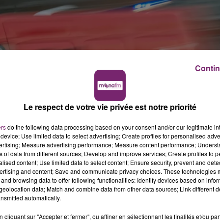
Contin
Le respect de votre vie privée est notre priorité
ers
do the following data processing based on your consent and/or our legitimate int
device; Use limited data to select advertising; Create profiles for personalised adver
vertising; Measure advertising performance; Measure content performance; Unders
ns of data from different sources; Develop and improve services; Create profiles to 
alised content; Use limited data to select content; Ensure security, prevent and detect
ertising and content; Save and communicate privacy choices. These technologies
and browsing data to offer following functionalities: Identify devices based on infor
eolocation data; Match and combine data from other data sources; Link different de
nsmitted automatically.
cliquant sur "Accepter et fermer", ou affiner en sélectionnant les finalités et/ou pa