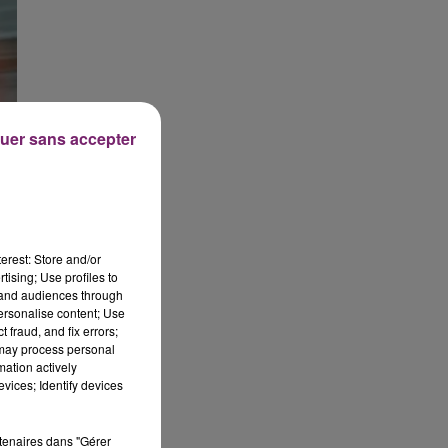
uer sans accepter
erest: Store and/or
tising; Use profiles to
tand audiences through
personalise content; Use
 fraud, and fix errors;
 may process personal
mation actively
vices; Identify devices
rtenaires dans "Gérer