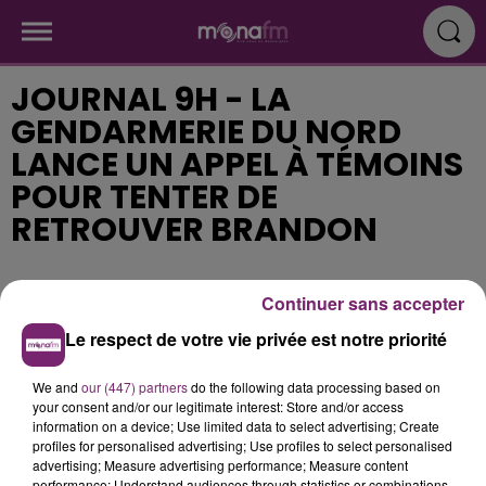
JOURNAL 9H - LA
GENDARMERIE DU NORD
LANCE UN APPEL À TÉMOINS
POUR TENTER DE
RETROUVER BRANDON
Publié : 21 mars 2017 à 8h37
Continuer sans accepter
Le respect de votre vie privée est notre priorité
We and
our (447) partners
do the following data processing based on
your consent and/or our legitimate interest: Store and/or access
information on a device; Use limited data to select advertising; Create
profiles for personalised advertising; Use profiles to select personalised
advertising; Measure advertising performance; Measure content
performance; Understand audiences through statistics or combinations