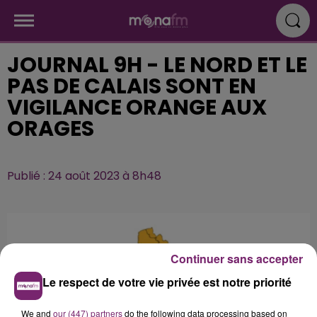
JOURNAL 9H - LE NORD ET LE
PAS DE CALAIS SONT EN
VIGILANCE ORANGE AUX
ORAGES
Publié : 24 août 2023 à 8h48
Continuer sans accepter
Le respect de votre vie privée est notre priorité
We and
our (447) partners
do the following data processing based on