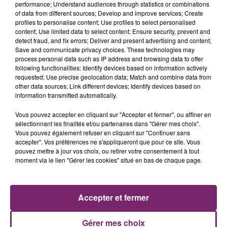
performance; Understand audiences through statistics or combinations
of data from different sources; Develop and improve services; Create
profiles to personalise content; Use profiles to select personalised
content; Use limited data to select content; Ensure security, prevent and
detect fraud, and fix errors; Deliver and present advertising and content;
Save and communicate privacy choices. These technologies may
process personal data such as IP address and browsing data to offer
following functionalities: Identify devices based on information actively
requested; Use precise geolocation data; Match and combine data from
other data sources; Link different devices; Identify devices based on
information transmitted automatically.
Vous pouvez accepter en cliquant sur "Accepter et fermer", ou affiner en
sélectionnant les finalités et/ou partenaires dans "Gérer mes choix".
Vous pouvez également refuser en cliquant sur "Continuer sans
accepter". Vos préférences ne s'appliqueront que pour ce site. Vous
pouvez mettre à jour vos choix, ou retirer votre consentement à tout
moment via le lien "Gérer les cookies" situé en bas de chaque page.
ACTUS
RADIO
PODCASTS
JEUX
PHOTOS
PUBLICITÉ
Accepter et fermer
Gérer mes choix