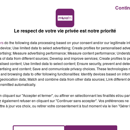
Contin
Le respect de votre vie privée est notre priorité
ers
do the following data processing based on your consent and/or our legitimate int
device; Use limited data to select advertising; Create profiles for personalised adver
vertising; Measure advertising performance; Measure content performance; Unders
ns of data from different sources; Develop and improve services; Create profiles to 
alised content; Use limited data to select content; Ensure security, prevent and detect
ertising and content; Save and communicate privacy choices. These technologies
and browsing data to offer following functionalities: Identify devices based on infor
eolocation data; Match and combine data from other data sources; Link different de
nsmitted automatically.
cliquant sur "Accepter et fermer", ou affiner en sélectionnant les finalités et/ou pa
 également refuser en cliquant sur "Continuer sans accepter". Vos préférences ne 
tre à jour vos choix, ou retirer votre consentement à tout moment via le lien "Gérer 