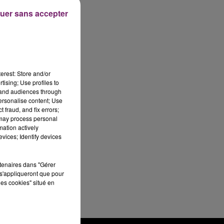
uer sans accepter
erest: Store and/or
tising; Use profiles to
tand audiences through
personalise content; Use
 fraud, and fix errors;
 may process personal
mation actively
vices; Identify devices
rtenaires dans "Gérer
s'appliqueront que pour
les cookies" situé en