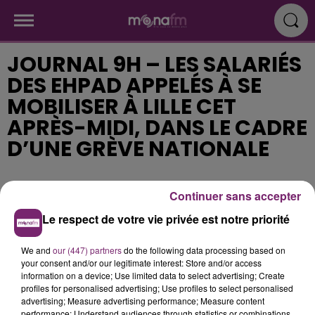
JOURNAL 9H – LES SALARIÉS
DES EHPAD APPELÉS À SE
MOBILISER À LILLE CET
APRÈS-MIDI, DANS LE CADRE
D’UNE GRÈVE NATIONALE
Publié : 30 janvier 2018 à 9h25
Continuer sans accepter
Le respect de votre vie privée est notre priorité
We and
our (447) partners
do the following data processing based on
your consent and/or our legitimate interest: Store and/or access
information on a device; Use limited data to select advertising; Create
profiles for personalised advertising; Use profiles to select personalised
advertising; Measure advertising performance; Measure content
performance; Understand audiences through statistics or combinations