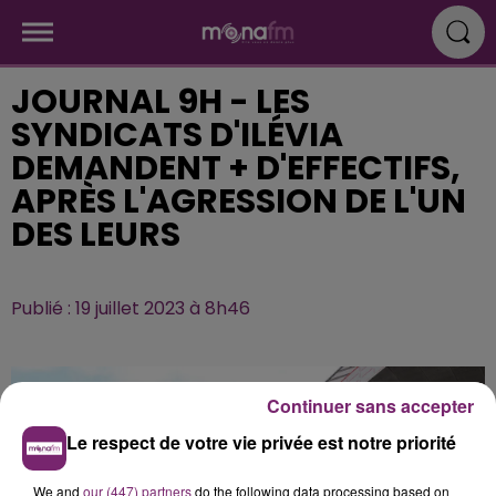
JOURNAL 9H - LES
SYNDICATS D'ILÉVIA
DEMANDENT + D'EFFECTIFS,
APRÈS L'AGRESSION DE L'UN
DES LEURS
Publié : 19 juillet 2023 à 8h46
Continuer sans accepter
Le respect de votre vie privée est notre priorité
We and
our (447) partners
do the following data processing based on