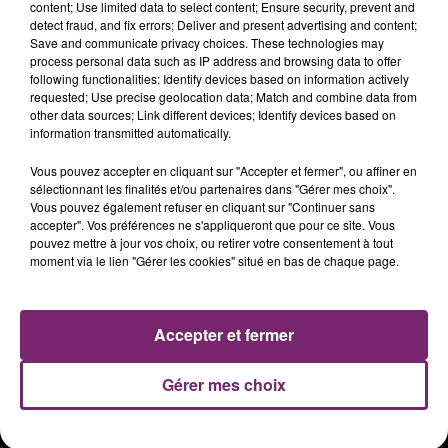
content; Use limited data to select content; Ensure security, prevent and
detect fraud, and fix errors; Deliver and present advertising and content;
Save and communicate privacy choices. These technologies may
process personal data such as IP address and browsing data to offer
following functionalities: Identify devices based on information actively
requested; Use precise geolocation data; Match and combine data from
other data sources; Link different devices; Identify devices based on
information transmitted automatically.
Vous pouvez accepter en cliquant sur "Accepter et fermer", ou affiner en
sélectionnant les finalités et/ou partenaires dans "Gérer mes choix".
Vous pouvez également refuser en cliquant sur "Continuer sans
accepter". Vos préférences ne s'appliqueront que pour ce site. Vous
ACTUS
RADIO
PODCASTS
pouvez mettre à jour vos choix, ou retirer votre consentement à tout
moment via le lien "Gérer les cookies" situé en bas de chaque page.
JEUX
PHOTOS
PUBLICITÉ
Accepter et fermer
Plan du site
Mentions légales
Gérer mes choix
Règlement des jeux
Notice d'information RGPD