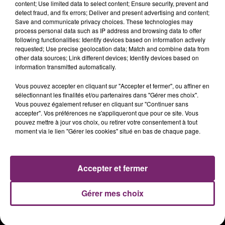
content; Use limited data to select content; Ensure security, prevent and
detect fraud, and fix errors; Deliver and present advertising and content;
Save and communicate privacy choices. These technologies may
process personal data such as IP address and browsing data to offer
following functionalities: Identify devices based on information actively
requested; Use precise geolocation data; Match and combine data from
other data sources; Link different devices; Identify devices based on
information transmitted automatically.
Vous pouvez accepter en cliquant sur "Accepter et fermer", ou affiner en
sélectionnant les finalités et/ou partenaires dans "Gérer mes choix".
Vous pouvez également refuser en cliquant sur "Continuer sans
accepter". Vos préférences ne s'appliqueront que pour ce site. Vous
ACTUS
RADIO
PODCASTS
pouvez mettre à jour vos choix, ou retirer votre consentement à tout
moment via le lien "Gérer les cookies" situé en bas de chaque page.
JEUX
PHOTOS
PUBLICITÉ
Accepter et fermer
Plan du site
Mentions légales
Gérer mes choix
Règlement des jeux
Notice d'information RGPD