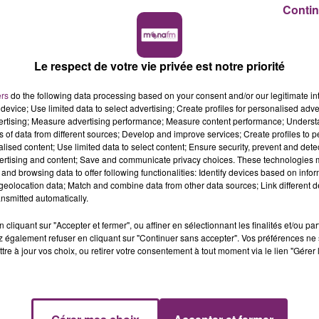
Contin
Le respect de votre vie privée est notre priorité
ers
do the following data processing based on your consent and/or our legitimate int
device; Use limited data to select advertising; Create profiles for personalised adver
vertising; Measure advertising performance; Measure content performance; Unders
ns of data from different sources; Develop and improve services; Create profiles to 
alised content; Use limited data to select content; Ensure security, prevent and detect
ertising and content; Save and communicate privacy choices. These technologies
and browsing data to offer following functionalities: Identify devices based on infor
eolocation data; Match and combine data from other data sources; Link different de
nsmitted automatically.
cliquant sur "Accepter et fermer", ou affiner en sélectionnant les finalités et/ou pa
 également refuser en cliquant sur "Continuer sans accepter". Vos préférences ne 
tre à jour vos choix, ou retirer votre consentement à tout moment via le lien "Gérer 