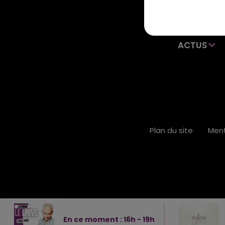
ACTUS
Plan du site
Ment
En ce moment :
16
h -
19
h