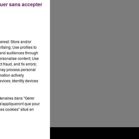
uer sans accepter
erest: Store and/or
tising; Use profiles to
tand audiences through
personalise content; Use
 fraud, and fix errors;
 may process personal
mation actively
vices; Identify devices
rtenaires dans "Gérer
s'appliqueront que pour
les cookies" situé en