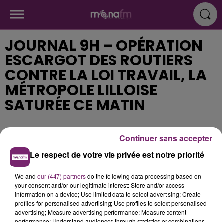
JOURNAL 9H – OPÉRATION
ESCARGOT DES ROUTIERS
CONTRE LA LOI TRAVAIL, LA
MÉTROPOLE LILLOISE
SATURÉE CE MATIN
Publié : 18 septembre 2017 à 9h13
Continuer sans accepter
Le respect de votre vie privée est notre priorité
We and
our (447) partners
do the following data processing based on
your consent and/or our legitimate interest: Store and/or access
information on a device; Use limited data to select advertising; Create
profiles for personalised advertising; Use profiles to select personalised
advertising; Measure advertising performance; Measure content
performance; Understand audiences through statistics or combinations