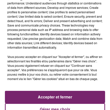
performance; Understand audiences through statistics or combinations
of data from different sources; Develop and improve services; Create
profiles to personalise content; Use profiles to select personalised
content; Use limited data to select content; Ensure security, prevent and
detect fraud, and fix errors; Deliver and present advertising and content;
Save and communicate privacy choices. These technologies may
process personal data such as IP address and browsing data to offer
following functionalities: Identify devices based on information actively
requested; Use precise geolocation data; Match and combine data from
other data sources; Link different devices; Identify devices based on
information transmitted automatically.
Vous pouvez accepter en cliquant sur "Accepter et fermer", ou affiner en
sélectionnant les finalités et/ou partenaires dans "Gérer mes choix".
Vous pouvez également refuser en cliquant sur "Continuer sans
accepter". Vos préférences ne s'appliqueront que pour ce site. Vous
pouvez mettre à jour vos choix, ou retirer votre consentement à tout
moment via le lien "Gérer les cookies" situé en bas de chaque page.
ACTUS
RADIO
PODCASTS
JEUX
PHOTOS
PUBLICITÉ
Accepter et fermer
Gérer mes choix