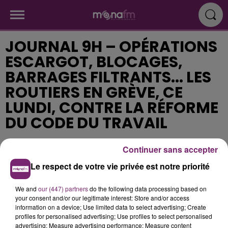
JOURNAL 9H – OPÉRATIONS
ESCARGOT, BLOCAGES,
BARRAGES FILTRANTS... LES
ROUTIERS EN GRÈVE, CE
LUNDI, CONTRE LA RÉFORME
DU CODE DU TRAVAIL
Continuer sans accepter
Publié : 25 septembre 2017 à 9h12
Le respect de votre vie privée est notre priorité
We and
our (447) partners
do the following data processing based on
your consent and/or our legitimate interest: Store and/or access
information on a device; Use limited data to select advertising; Create
profiles for personalised advertising; Use profiles to select personalised
advertising; Measure advertising performance; Measure content