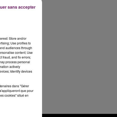
uer sans accepter
erest: Store and/or
tising; Use profiles to
tand audiences through
personalise content; Use
 fraud, and fix errors;
 may process personal
mation actively
vices; Identify devices
rtenaires dans "Gérer
s'appliqueront que pour
les cookies" situé en