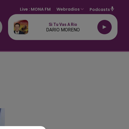
Live :
MONA FM
Webradios
Podcasts
Si Tu Vas A Rio
DARIO MORENO