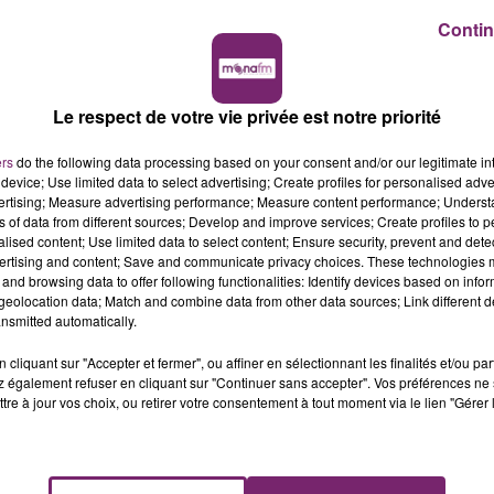
Contin
Le respect de votre vie privée est notre priorité
ers
do the following data processing based on your consent and/or our legitimate int
device; Use limited data to select advertising; Create profiles for personalised adver
vertising; Measure advertising performance; Measure content performance; Unders
ns of data from different sources; Develop and improve services; Create profiles to 
alised content; Use limited data to select content; Ensure security, prevent and detect
ertising and content; Save and communicate privacy choices. These technologies
and browsing data to offer following functionalities: Identify devices based on infor
eolocation data; Match and combine data from other data sources; Link different de
nsmitted automatically.
cliquant sur "Accepter et fermer", ou affiner en sélectionnant les finalités et/ou pa
 également refuser en cliquant sur "Continuer sans accepter". Vos préférences ne 
tre à jour vos choix, ou retirer votre consentement à tout moment via le lien "Gérer 