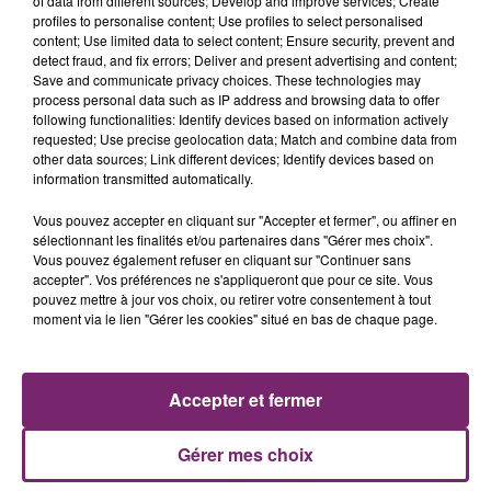
of data from different sources; Develop and improve services; Create
profiles to personalise content; Use profiles to select personalised
content; Use limited data to select content; Ensure security, prevent and
detect fraud, and fix errors; Deliver and present advertising and content;
Save and communicate privacy choices. These technologies may
process personal data such as IP address and browsing data to offer
following functionalities: Identify devices based on information actively
requested; Use precise geolocation data; Match and combine data from
other data sources; Link different devices; Identify devices based on
information transmitted automatically.
Vous pouvez accepter en cliquant sur "Accepter et fermer", ou affiner en
sélectionnant les finalités et/ou partenaires dans "Gérer mes choix".
Vous pouvez également refuser en cliquant sur "Continuer sans
accepter". Vos préférences ne s'appliqueront que pour ce site. Vous
pouvez mettre à jour vos choix, ou retirer votre consentement à tout
ACTUS
RADIO
PODCASTS
moment via le lien "Gérer les cookies" situé en bas de chaque page.
JEUX
PHOTOS
PUBLICITÉ
Accepter et fermer
Gérer mes choix
Plan du site
Mentions légales