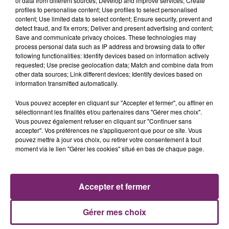
of data from different sources; Develop and improve services; Create
profiles to personalise content; Use profiles to select personalised
content; Use limited data to select content; Ensure security, prevent and
detect fraud, and fix errors; Deliver and present advertising and content;
Save and communicate privacy choices. These technologies may
process personal data such as IP address and browsing data to offer
following functionalities: Identify devices based on information actively
requested; Use precise geolocation data; Match and combine data from
other data sources; Link different devices; Identify devices based on
information transmitted automatically.
Vous pouvez accepter en cliquant sur "Accepter et fermer", ou affiner en
sélectionnant les finalités et/ou partenaires dans "Gérer mes choix".
Vous pouvez également refuser en cliquant sur "Continuer sans
accepter". Vos préférences ne s'appliqueront que pour ce site. Vous
pouvez mettre à jour vos choix, ou retirer votre consentement à tout
ACTUS
RADIO
PODCASTS
moment via le lien "Gérer les cookies" situé en bas de chaque page.
JEUX
PHOTOS
PUBLICITÉ
Accepter et fermer
Gérer mes choix
Plan du site
Mentions légales