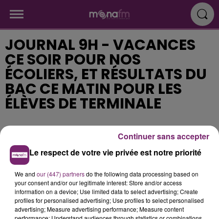
JOURNAL 9H - VACANCES
CE SOIR POUR NOS
ÉCOLIERS, ET RÉSULTATS DU
BAC CE MATIN POUR LES
ÉLÈVES DE TERMINALE
Publié : 6 juillet 2021 à 8h22
Continuer sans accepter
Le respect de votre vie privée est notre priorité
We and
our (447) partners
do the following data processing based on
your consent and/or our legitimate interest: Store and/or access
information on a device; Use limited data to select advertising; Create
profiles for personalised advertising; Use profiles to select personalised
advertising; Measure advertising performance; Measure content
performance; Understand audiences through statistics or combinations