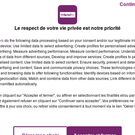
Contin
Le respect de votre vie privée est notre priorité
ers
do the following data processing based on your consent and/or our legitimate int
device; Use limited data to select advertising; Create profiles for personalised adver
vertising; Measure advertising performance; Measure content performance; Unders
ns of data from different sources; Develop and improve services; Create profiles to 
alised content; Use limited data to select content; Ensure security, prevent and detect
ertising and content; Save and communicate privacy choices. These technologies
and browsing data to offer following functionalities: Identify devices based on infor
eolocation data; Match and combine data from other data sources; Link different de
nsmitted automatically.
cliquant sur "Accepter et fermer", ou affiner en sélectionnant les finalités et/ou pa
 également refuser en cliquant sur "Continuer sans accepter". Vos préférences ne 
tre à jour vos choix, ou retirer votre consentement à tout moment via le lien "Gérer 