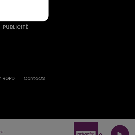
PUBLICITÉ
on RGPD
Contacts
ra.