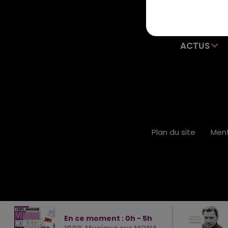
ACTUS
Plan du site
Ment
En ce moment :
0
h -
5
h
100% Musique sur MONA