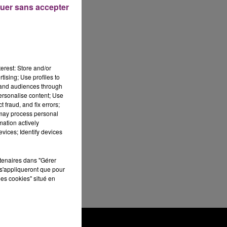
uer sans accepter
erest: Store and/or
tising; Use profiles to
tand audiences through
personalise content; Use
 fraud, and fix errors;
 may process personal
mation actively
vices; Identify devices
rtenaires dans "Gérer
s'appliqueront que pour
les cookies" situé en