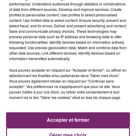
performance; Understand audiences through statistics or combinations
of data from different sources; Develop and improve services; Create
profiles to personalise content; Use profiles to select personalised
content; Use limited data to select content; Ensure security, prevent and
detect fraud, and fix errors; Deliver and present advertising and content;
Save and communicate privacy choices. These technologies may
process personal data such as IP address and browsing data to offer
following functionalities: Identify devices based on information actively
requested; Use precise geolocation data; Match and combine data from
other data sources; Link different devices; Identify devices based on
information transmitted automatically.
Vous pouvez accepter en cliquant sur "Accepter et fermer", ou affiner en
sélectionnant les finalités et/ou partenaires dans "Gérer mes choix".
Vous pouvez également refuser en cliquant sur "Continuer sans
accepter". Vos préférences ne s'appliqueront que pour ce site. Vous
pouvez mettre à jour vos choix, ou retirer votre consentement à tout
moment via le lien "Gérer les cookies" situé en bas de chaque page.
ACTUS
RADIO
PODCASTS
JEUX
PHOTOS
PUBLICITÉ
Accepter et fermer
Gérer mes choix