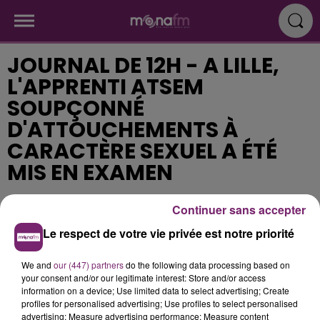
JOURNAL DE 12H - A LILLE,
L'APPRENTI ATSEM
SOUPÇONNÉ
D'ATTOUCHEMENTS À
CARACTÈRE SEXUEL A ÉTÉ
MIS EN EXAMEN
Continuer sans accepter
Publié : 12 octobre 2018 à 11h30
Le respect de votre vie privée est notre priorité
We and
our (447) partners
do the following data processing based on
your consent and/or our legitimate interest: Store and/or access
information on a device; Use limited data to select advertising; Create
profiles for personalised advertising; Use profiles to select personalised
advertising; Measure advertising performance; Measure content