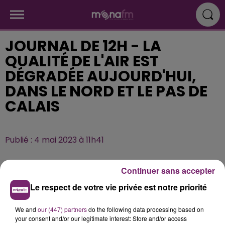
JOURNAL DE 12H - LA
QUALITÉ DE L'AIR EST
DÉGRADÉE AUJOURD'HUI,
DANS LE NORD ET LE PAS DE
CALAIS
Publié : 4 mai 2023 à 11h41
Continuer sans accepter
Le respect de votre vie privée est notre priorité
We and
our (447) partners
do the following data processing based on
your consent and/or our legitimate interest: Store and/or access