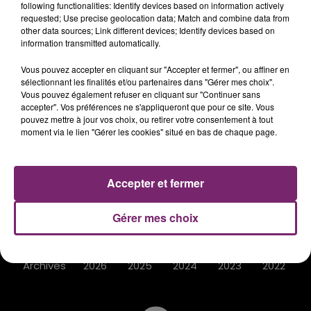
following functionalities: Identify devices based on information actively
requested; Use precise geolocation data; Match and combine data from
other data sources; Link different devices; Identify devices based on
information transmitted automatically.
ACTUS
RADIO
PODCASTS
Vous pouvez accepter en cliquant sur "Accepter et fermer", ou affiner en
sélectionnant les finalités et/ou partenaires dans "Gérer mes choix".
JEUX
PHOTOS
PUBLICITÉ
Vous pouvez également refuser en cliquant sur "Continuer sans
accepter". Vos préférences ne s'appliqueront que pour ce site. Vous
pouvez mettre à jour vos choix, ou retirer votre consentement à tout
moment via le lien "Gérer les cookies" situé en bas de chaque page.
Plan du site
Mentions légales
Accepter et fermer
Règlement des jeux
Notice d'information RGPD
Gérer mes choix
Contacts
Archives
2026
2025
2024
2023
2022