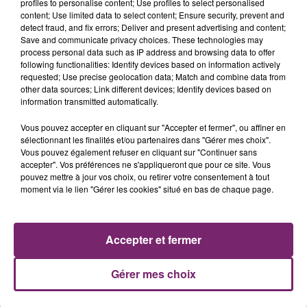
profiles to personalise content; Use profiles to select personalised
content; Use limited data to select content; Ensure security, prevent and
detect fraud, and fix errors; Deliver and present advertising and content;
Save and communicate privacy choices. These technologies may
process personal data such as IP address and browsing data to offer
following functionalities: Identify devices based on information actively
requested; Use precise geolocation data; Match and combine data from
other data sources; Link different devices; Identify devices based on
information transmitted automatically.
Vous pouvez accepter en cliquant sur "Accepter et fermer", ou affiner en
sélectionnant les finalités et/ou partenaires dans "Gérer mes choix".
Vous pouvez également refuser en cliquant sur "Continuer sans
accepter". Vos préférences ne s'appliqueront que pour ce site. Vous
ACTUS
RADIO
PODCASTS
pouvez mettre à jour vos choix, ou retirer votre consentement à tout
moment via le lien "Gérer les cookies" situé en bas de chaque page.
JEUX
PHOTOS
PUBLICITÉ
Accepter et fermer
Gérer mes choix
Plan du site
Mentions légales