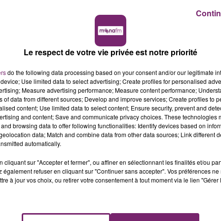
Contin
Le respect de votre vie privée est notre priorité
ers
do the following data processing based on your consent and/or our legitimate int
device; Use limited data to select advertising; Create profiles for personalised adver
vertising; Measure advertising performance; Measure content performance; Unders
ns of data from different sources; Develop and improve services; Create profiles to 
alised content; Use limited data to select content; Ensure security, prevent and detect
ertising and content; Save and communicate privacy choices. These technologies
and browsing data to offer following functionalities: Identify devices based on infor
eolocation data; Match and combine data from other data sources; Link different de
nsmitted automatically.
cliquant sur "Accepter et fermer", ou affiner en sélectionnant les finalités et/ou pa
 également refuser en cliquant sur "Continuer sans accepter". Vos préférences ne 
tre à jour vos choix, ou retirer votre consentement à tout moment via le lien "Gérer 