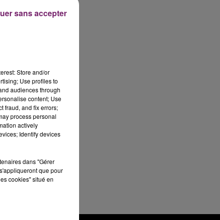
uer sans accepter
erest: Store and/or
tising; Use profiles to
tand audiences through
personalise content; Use
 fraud, and fix errors;
 may process personal
mation actively
vices; Identify devices
rtenaires dans "Gérer
s'appliqueront que pour
les cookies" situé en