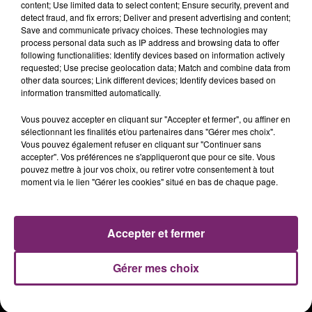
content; Use limited data to select content; Ensure security, prevent and
detect fraud, and fix errors; Deliver and present advertising and content;
Save and communicate privacy choices. These technologies may
process personal data such as IP address and browsing data to offer
following functionalities: Identify devices based on information actively
requested; Use precise geolocation data; Match and combine data from
other data sources; Link different devices; Identify devices based on
information transmitted automatically.
Vous pouvez accepter en cliquant sur "Accepter et fermer", ou affiner en
sélectionnant les finalités et/ou partenaires dans "Gérer mes choix".
Vous pouvez également refuser en cliquant sur "Continuer sans
accepter". Vos préférences ne s'appliqueront que pour ce site. Vous
ACTUS
RADIO
PODCASTS
pouvez mettre à jour vos choix, ou retirer votre consentement à tout
moment via le lien "Gérer les cookies" situé en bas de chaque page.
JEUX
PHOTOS
PUBLICITÉ
Accepter et fermer
Plan du site
Mentions légales
Gérer mes choix
Règlement des jeux
Notice d'information RGPD