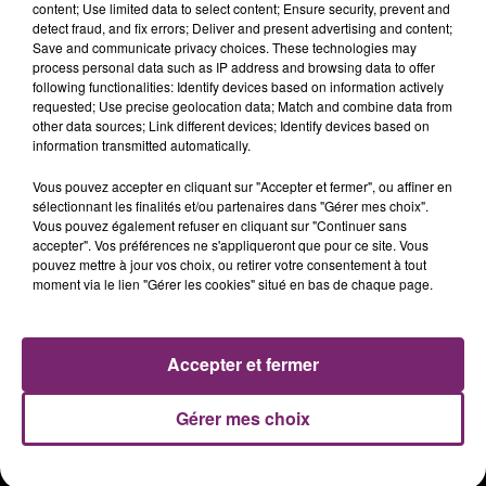
content; Use limited data to select content; Ensure security, prevent and
detect fraud, and fix errors; Deliver and present advertising and content;
Save and communicate privacy choices. These technologies may
process personal data such as IP address and browsing data to offer
following functionalities: Identify devices based on information actively
requested; Use precise geolocation data; Match and combine data from
other data sources; Link different devices; Identify devices based on
information transmitted automatically.
Vous pouvez accepter en cliquant sur "Accepter et fermer", ou affiner en
sélectionnant les finalités et/ou partenaires dans "Gérer mes choix".
Vous pouvez également refuser en cliquant sur "Continuer sans
accepter". Vos préférences ne s'appliqueront que pour ce site. Vous
ACTUS
RADIO
PODCASTS
pouvez mettre à jour vos choix, ou retirer votre consentement à tout
moment via le lien "Gérer les cookies" situé en bas de chaque page.
JEUX
PHOTOS
PUBLICITÉ
Accepter et fermer
Plan du site
Mentions légales
Gérer mes choix
Règlement des jeux
Notice d'information RGPD