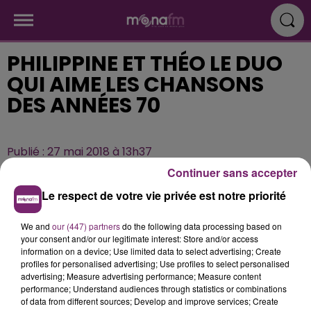
PHILIPPINE ET THÉO LE DUO
QUI AIME LES CHANSONS
DES ANNÉES 70
Publié : 27 mai 2018 à 13h37
Continuer sans accepter
Le respect de votre vie privée est notre priorité
We and
our (447) partners
do the following data processing based on
your consent and/or our legitimate interest: Store and/or access
information on a device; Use limited data to select advertising; Create
profiles for personalised advertising; Use profiles to select personalised
advertising; Measure advertising performance; Measure content
performance; Understand audiences through statistics or combinations
of data from different sources; Develop and improve services; Create