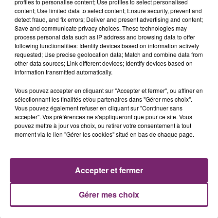
profiles to personalise content; Use profiles to select personalised
content; Use limited data to select content; Ensure security, prevent and
detect fraud, and fix errors; Deliver and present advertising and content;
Save and communicate privacy choices. These technologies may
process personal data such as IP address and browsing data to offer
following functionalities: Identify devices based on information actively
requested; Use precise geolocation data; Match and combine data from
other data sources; Link different devices; Identify devices based on
information transmitted automatically.
Vous pouvez accepter en cliquant sur "Accepter et fermer", ou affiner en
sélectionnant les finalités et/ou partenaires dans "Gérer mes choix".
Vous pouvez également refuser en cliquant sur "Continuer sans
accepter". Vos préférences ne s'appliqueront que pour ce site. Vous
ACTUS
RADIO
PODCASTS
pouvez mettre à jour vos choix, ou retirer votre consentement à tout
moment via le lien "Gérer les cookies" situé en bas de chaque page.
JEUX
PHOTOS
PUBLICITÉ
Accepter et fermer
Gérer mes choix
Plan du site
Mentions légales