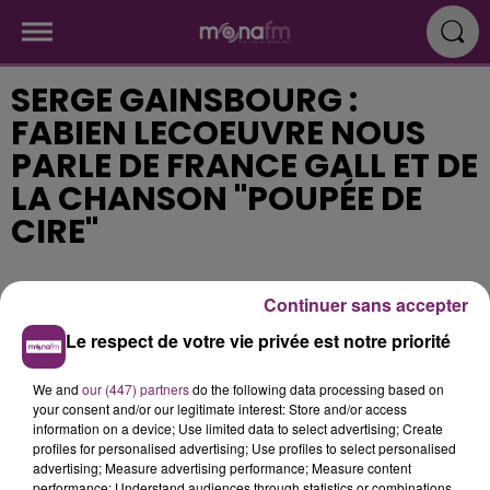
SERGE GAINSBOURG :
FABIEN LECOEUVRE NOUS
PARLE DE FRANCE GALL ET DE
LA CHANSON "POUPÉE DE
CIRE"
Publié : 30 novembre 2020 à 9h59
Continuer sans accepter
Le respect de votre vie privée est notre priorité
We and
our (447) partners
do the following data processing based on
your consent and/or our legitimate interest: Store and/or access
information on a device; Use limited data to select advertising; Create
profiles for personalised advertising; Use profiles to select personalised
advertising; Measure advertising performance; Measure content
performance; Understand audiences through statistics or combinations