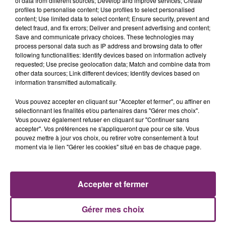
of data from different sources; Develop and improve services; Create
profiles to personalise content; Use profiles to select personalised
content; Use limited data to select content; Ensure security, prevent and
detect fraud, and fix errors; Deliver and present advertising and content;
Save and communicate privacy choices. These technologies may
process personal data such as IP address and browsing data to offer
following functionalities: Identify devices based on information actively
requested; Use precise geolocation data; Match and combine data from
other data sources; Link different devices; Identify devices based on
information transmitted automatically.
Vous pouvez accepter en cliquant sur "Accepter et fermer", ou affiner en
sélectionnant les finalités et/ou partenaires dans "Gérer mes choix".
Vous pouvez également refuser en cliquant sur "Continuer sans
accepter". Vos préférences ne s'appliqueront que pour ce site. Vous
pouvez mettre à jour vos choix, ou retirer votre consentement à tout
ACTUS
RADIO
PODCASTS
moment via le lien "Gérer les cookies" situé en bas de chaque page.
JEUX
PHOTOS
PUBLICITÉ
Accepter et fermer
Gérer mes choix
Plan du site
Mentions légales