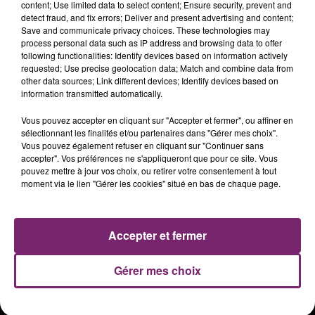
content; Use limited data to select content; Ensure security, prevent and
detect fraud, and fix errors; Deliver and present advertising and content;
Save and communicate privacy choices. These technologies may
process personal data such as IP address and browsing data to offer
following functionalities: Identify devices based on information actively
requested; Use precise geolocation data; Match and combine data from
other data sources; Link different devices; Identify devices based on
information transmitted automatically.
Vous pouvez accepter en cliquant sur "Accepter et fermer", ou affiner en
sélectionnant les finalités et/ou partenaires dans "Gérer mes choix".
Vous pouvez également refuser en cliquant sur "Continuer sans
accepter". Vos préférences ne s'appliqueront que pour ce site. Vous
ACTUS
RADIO
PODCASTS
pouvez mettre à jour vos choix, ou retirer votre consentement à tout
moment via le lien "Gérer les cookies" situé en bas de chaque page.
JEUX
PHOTOS
PUBLICITÉ
Accepter et fermer
Plan du site
Mentions légales
Gérer mes choix
Règlement des jeux
Notice d'information RGPD