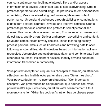
À la vue des forces de l’ordre, les deux conducteurs
your consent and/or our legitimate interest: Store and/or access
information on a device; Use limited data to select advertising; Create
ont pris la fuite. Ils ont pu être rapidement localisés et
profiles for personalised advertising; Use profiles to select personalised
interpellés à proximité de leur domicile.
advertising; Measure advertising performance; Measure content
performance; Understand audiences through statistics or combinations
Lors d’une perquisition, les policiers ont découvert les
of data from different sources; Develop and improve services; Create
deux motos qui avaient été utilisées. Les 2 individus on
profiles to personalise content; Use profiles to select personalised
fait l’objet d’une ordonnance pénale délictuelle, c’est-
content; Use limited data to select content; Ensure security, prevent and
detect fraud, and fix errors; Deliver and present advertising and content;
à-dire qu’ils ont été jugés dans le cadre d’une
Save and communicate privacy choices. These technologies may
procédure rapide.
process personal data such as IP address and browsing data to offer
following functionalities: Identify devices based on information actively
requested; Use precise geolocation data; Match and combine data from
other data sources; Link different devices; Identify devices based on
information transmitted automatically.
Vous pouvez accepter en cliquant sur "Accepter et fermer", ou affiner en
sélectionnant les finalités et/ou partenaires dans "Gérer mes choix".
Vous pouvez également refuser en cliquant sur "Continuer sans
accepter". Vos préférences ne s'appliqueront que pour ce site. Vous
pouvez mettre à jour vos choix, ou retirer votre consentement à tout
La Bulle - Guinguette éphémère
moment via le lien "Gérer les cookies" situé en bas de chaque page.
de Frelinghien !