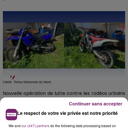
Crédit :
Police Nationale du Nord
Nouvelle opération de lutte contre les rodéos urbains
dans le nord. Les policiers de Maubeuge sont
Continuer sans accepter
intervenus à Bachant, il y a peu, alors que deux
Le respect de votre vie privée est notre priorité
individus circulaient à moto sans casque, multipliant
les slaloms et les manœuvres risquées en pleine ville.
We and
our (447) partners
do the following data processing based on