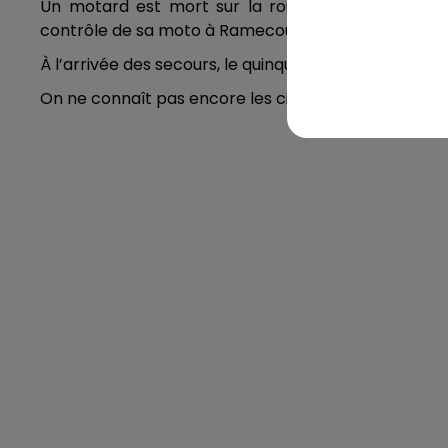
Un motard est mort sur la route ce week-end dan
contrôle de sa moto à Ramecourt avant de chuter.
À l’arrivée des secours, le quinquagénaire était en ar
On ne connaît pas encore les circonstances de cet