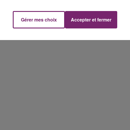
s le Pas-de-Calais. Le pilote du deux roues a perdu 
rêt cardio respiratoire. Les secours n’ont rien pu faire.
Gérer mes choix
Accepter et fermer
 accident.