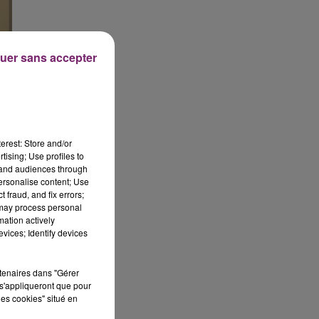
uer sans accepter
erest: Store and/or
tising; Use profiles to
tand audiences through
personalise content; Use
 fraud, and fix errors;
 may process personal
mation actively
vices; Identify devices
rtenaires dans "Gérer
s'appliqueront que pour
les cookies" situé en