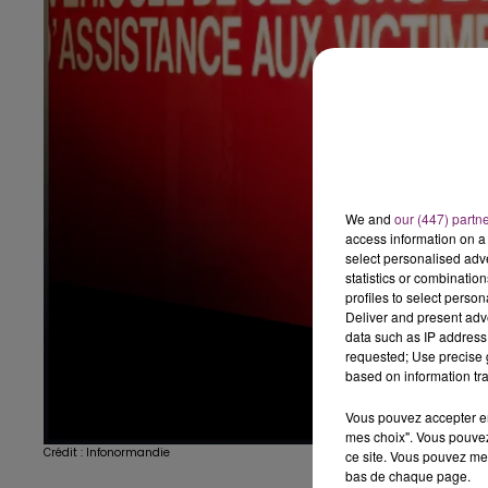
We and
our (447) partn
access information on a 
select personalised ad
statistics or combinatio
profiles to select person
Deliver and present adv
data such as IP address 
requested; Use precise g
based on information tra
Vous pouvez accepter en 
mes choix". Vous pouvez
Crédit :
Infonormandie
ce site. Vous pouvez met
bas de chaque page.