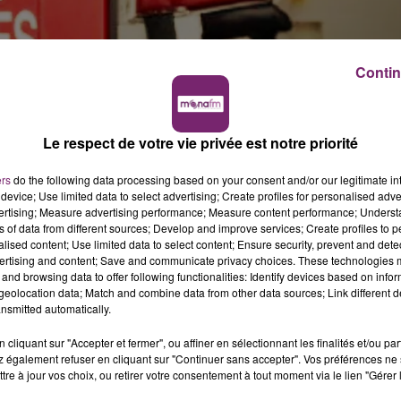
Contin
Le respect de votre vie privée est notre priorité
ers
do the following data processing based on your consent and/or our legitimate int
device; Use limited data to select advertising; Create profiles for personalised adver
vertising; Measure advertising performance; Measure content performance; Unders
ns of data from different sources; Develop and improve services; Create profiles to 
alised content; Use limited data to select content; Ensure security, prevent and detect
ertising and content; Save and communicate privacy choices. These technologies
and browsing data to offer following functionalities: Identify devices based on infor
eolocation data; Match and combine data from other data sources; Link different de
nsmitted automatically.
cliquant sur "Accepter et fermer", ou affiner en sélectionnant les finalités et/ou pa
 également refuser en cliquant sur "Continuer sans accepter". Vos préférences ne 
tre à jour vos choix, ou retirer votre consentement à tout moment via le lien "Gérer 