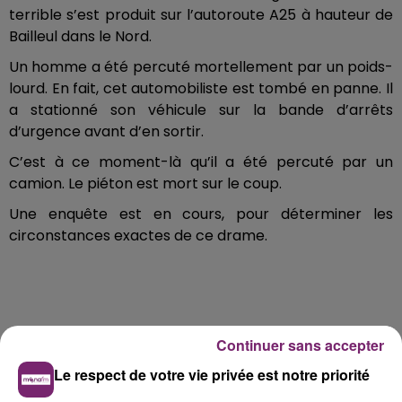
terrible s’est produit sur l’autoroute A25 à hauteur de
Bailleul dans le Nord.
Un homme a été percuté mortellement par un poids-
lourd. En fait, cet automobiliste est tombé en panne. Il
a stationné son véhicule sur la bande d’arrêts
d’urgence avant d’en sortir.
C’est à ce moment-là qu’il a été percuté par un
camion. Le piéton est mort sur le coup.
Une enquête est en cours, pour déterminer les
circonstances exactes de ce drame.
Continuer sans accepter
Le respect de votre vie privée est notre priorité