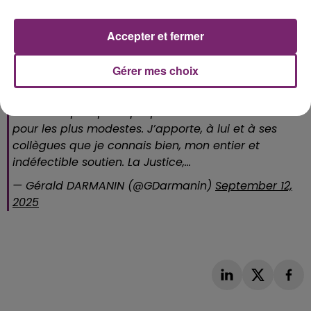
Accepter et fermer
Gérer mes choix
Un courageux policier de la BAC a été molesté hier
à Tourcoing alors qu’il ne faisait que son travail :
assurer la paix publique pour tous et notamment
pour les plus modestes. J’apporte, à lui et à ses
collègues que je connais bien, mon entier et
indéfectible soutien. La Justice,…
— Gérald DARMANIN (@GDarmanin)
September 12,
2025