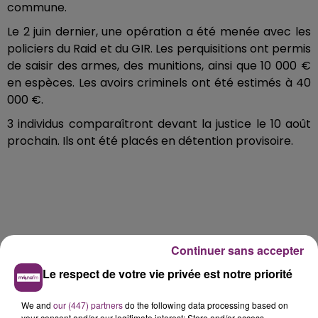
commune.
Le 2 juin dernier, une opération a été menée avec les
policiers du Raid et du GIR. Les perquisitions ont permis
de saisir des armes, des munitions, ainsi que 10 000 €
en espèces. Les avoirs criminels ont été estimés à 40
000 €.
3 individus comparaîtront devant la justice le 10 août
prochain. Ils ont été placés en détention provisoire.
Continuer sans accepter
Le respect de votre vie privée est notre priorité
We and
our (447) partners
do the following data processing based on
your consent and/or our legitimate interest: Store and/or access