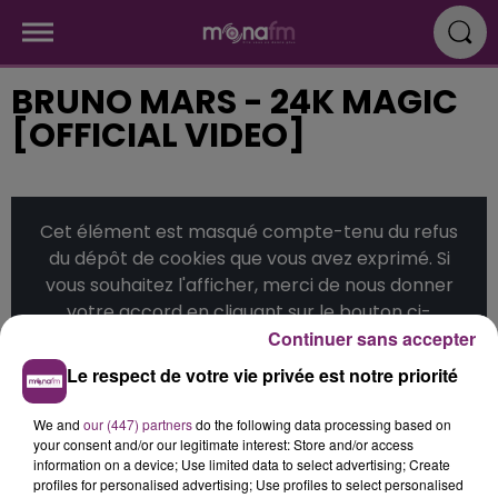
BRUNO MARS - 24K MAGIC
[OFFICIAL VIDEO]
Cet élément est masqué compte-tenu du refus
du dépôt de cookies que vous avez exprimé. Si
vous souhaitez l'afficher, merci de nous donner
votre accord en cliquant sur le bouton ci-
Continuer sans accepter
dessous.
Le respect de votre vie privée est notre priorité
Afficher l'élément
We and
our (447) partners
do the following data processing based on
your consent and/or our legitimate interest: Store and/or access
Publié : 10 janvier 2017 à 10h13
information on a device; Use limited data to select advertising; Create
profiles for personalised advertising; Use profiles to select personalised