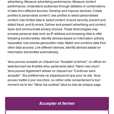
advertising; Measure advertising performance; Measure content
performance; Understand audiences through statistics or combinations
Get the new album '24K Magic' out
of data from different sources; Develop and improve services; Create
now:
https://brunom.rs/24kMagic
profiles to personalise content; Use profiles to select personalised
content; Use limited data to select content; Ensure security, prevent and
detect fraud, and fix errors; Deliver and present advertising and content;
See Bruno on the ‘24K Magic World Tour’! Tickets on
Save and communicate privacy choices. These technologies may
sale now. Visit
http://brunomars.com
for dates
process personal data such as IP address and browsing data to offer
following functionalities: Identify devices based on information actively
requested; Use precise geolocation data; Match and combine data from
Stream ’24K Magic’
other data sources; Link different devices; Identify devices based on
Spotify:
https://brunom.rs/24kMagicStream
information transmitted automatically.
Apple Music:
https://brunom.rs/24kmagicAM
Vous pouvez accepter en cliquant sur "Accepter et fermer", ou affiner en
sélectionnant les finalités et/ou partenaires dans "Gérer mes choix".
Vous pouvez également refuser en cliquant sur "Continuer sans
accepter". Vos préférences ne s'appliqueront que pour ce site. Vous
pouvez mettre à jour vos choix, ou retirer votre consentement à tout
moment via le lien "Gérer les cookies" situé en bas de chaque page.
ACTUS
RADIO
PODCASTS
Accepter et fermer
JEUX
PHOTOS
PUBLICITÉ