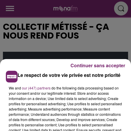
COLLECTIF MÉTISSÉ - ÇA
NOUS REND FOUS
Cet élément est masqué compte-tenu du refus
Continuer sans accepter
du dépôt de cookies que vous avez exprimé. Si
Le respect de votre vie privée est notre priorité
vous souhaitez l'afficher, merci de nous donner
votre accord en cliquant sur le bouton ci-
We and
our (447) partners
do the following data processing based on
dessous.
your consent and/or our legitimate interest: Store and/or access
information on a device; Use limited data to select advertising; Create
Afficher l'élément
profiles for personalised advertising; Use profiles to select personalised
advertising; Measure advertising performance; Measure content
performance; Understand audiences through statistics or combinations
of data from different sources; Develop and improve services; Create
Publié : 15 avril 2016 à 16h54
profiles to personalise content; Use profiles to select personalised
content; Use limited data to select content; Ensure security, prevent and