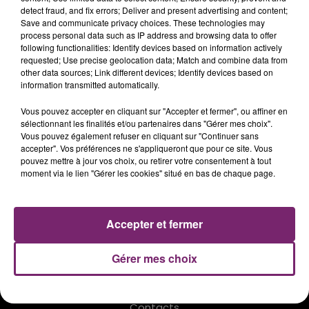
detect fraud, and fix errors; Deliver and present advertising and content;
COLLECTIF MÉTISSÉ - ÇA NOUS
Save and communicate privacy choices. These technologies may
process personal data such as IP address and browsing data to offer
REND FOUS
following functionalities: Identify devices based on information actively
requested; Use precise geolocation data; Match and combine data from
other data sources; Link different devices; Identify devices based on
information transmitted automatically.
Vous pouvez accepter en cliquant sur "Accepter et fermer", ou affiner en
sélectionnant les finalités et/ou partenaires dans "Gérer mes choix".
Vous pouvez également refuser en cliquant sur "Continuer sans
ACTUS
RADIO
PODCASTS
accepter". Vos préférences ne s'appliqueront que pour ce site. Vous
pouvez mettre à jour vos choix, ou retirer votre consentement à tout
JEUX
PHOTOS
PUBLICITÉ
moment via le lien "Gérer les cookies" situé en bas de chaque page.
Accepter et fermer
Plan du site
Mentions légales
Gérer mes choix
Règlement des jeux
Notice d'information RGPD
Contacts