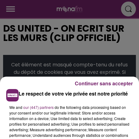
DS UNITED - ON ECRIT SUR
LES MURS (CLIP OFFICIEL)
Cet élément est masqué compte-tenu du refus
du dépôt de cookies que vous avez exprimé. Si
vous souhaitez l'afficher, merci de nous donner
Continuer sans accepter
votre accord en cliquant sur le bouton ci-
Le respect de votre vie privée est notre priorité
dessous.
We and
our (447) partners
do the following data processing based on
Afficher l'élément
your consent and/or our legitimate interest: Store and/or access
information on a device; Use limited data to select advertising; Create
profiles for personalised advertising; Use profiles to select personalised
Publié : 16 décembre 2015 à 17h19
advertising; Measure advertising performance; Measure content
performance; Understand audiences through statistics or combinations