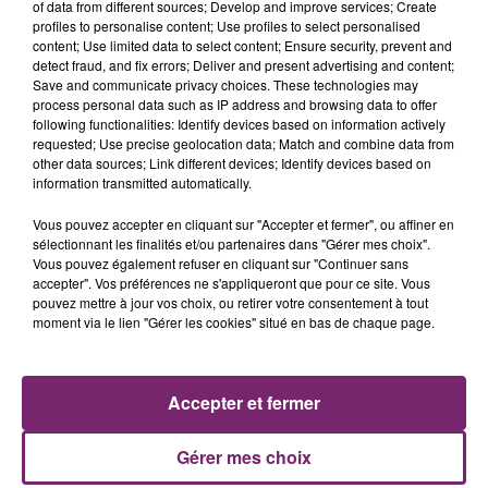
of data from different sources; Develop and improve services; Create
profiles to personalise content; Use profiles to select personalised
Kids United - On Ecrit Sur Les Murs (Clip Officiel) -
content; Use limited data to select content; Ensure security, prevent and
Disponible sur iTunes :
http://bit.ly/OESLM
- 1er extrait
detect fraud, and fix errors; Deliver and present advertising and content;
Save and communicate privacy choices. These technologies may
de l'album "Un Monde Meilleur" disponible maintenant
process personal data such as IP address and browsing data to offer
:
http://rldd.co/UnMondeMeilleur
- Kids United : Carla,
following functionalities: Identify devices based on information actively
Erza, Esteban, Gabriel, Gloria, Nilusi. Plus d'infos
requested; Use precise geolocation data; Match and combine data from
other data sources; Link different devices; Identify devices based on
sur
http://facebook.com/WeAreKidsUnited
et
http://t
information transmitted automatically.
Vous pouvez accepter en cliquant sur "Accepter et fermer", ou affiner en
sélectionnant les finalités et/ou partenaires dans "Gérer mes choix".
Vous pouvez également refuser en cliquant sur "Continuer sans
accepter". Vos préférences ne s'appliqueront que pour ce site. Vous
pouvez mettre à jour vos choix, ou retirer votre consentement à tout
ACTUS
RADIO
PODCASTS
moment via le lien "Gérer les cookies" situé en bas de chaque page.
JEUX
PHOTOS
PUBLICITÉ
Accepter et fermer
Gérer mes choix