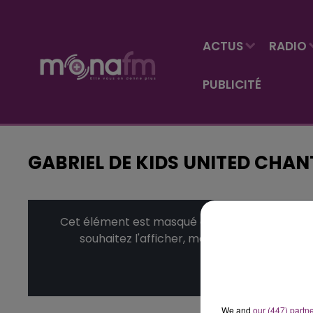
ACTUS
RADIO
PUBLICITÉ
GABRIEL DE KIDS UNITED CHA
Cet élément est masqué compte-tenu du refus
souhaitez l'afficher, merci de nous donner
Affic
We and
our (447) partn