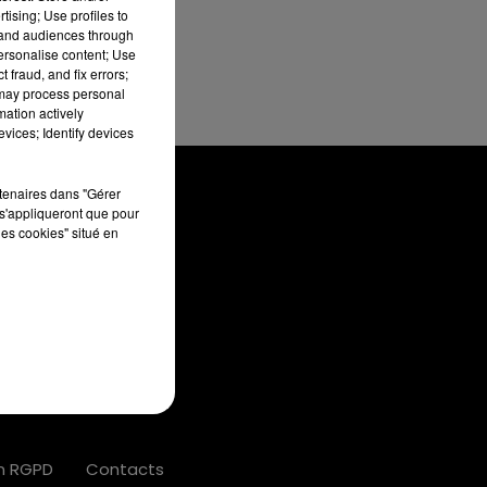
tising; Use profiles to
tand audiences through
personalise content; Use
 fraud, and fix errors;
 may process personal
mation actively
vices; Identify devices
rtenaires dans "Gérer
s'appliqueront que pour
les cookies" situé en
PUBLICITÉ
on RGPD
Contacts