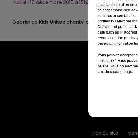
Publié : 18 décembre 2015 à 15h24
access information on a 
select personalised ad
statistics or combinatio
profiles to select person
Gabriel de Kids United chante pour Mona FM
Deliver and present adv
data such as IP address 
requested; Use precise g
based on information tra
Vous pouvez accepter en 
mes choix". Vous pouvez
ce site. Vous pouvez met
bas de chaque page.
ACTUS
Plan du site
Ment