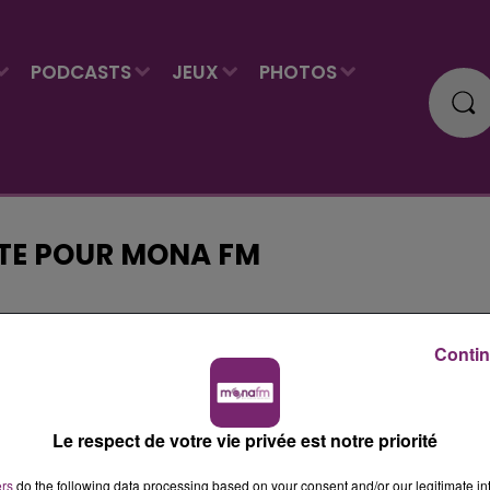
PODCASTS
JEUX
PHOTOS
NTE POUR MONA FM
 du dépôt de cookies que vous avez exprimé. Si vous
Contin
 votre accord en cliquant sur le bouton ci-dessous.
her l'élément
Le respect de votre vie privée est notre priorité
ers
do the following data processing based on your consent and/or our legitimate int