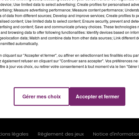
device; Use limited data to select advertising; Create profiles for personalised adver
vertising; Measure advertising performance; Measure content performance; Unders
ns of data from different sources; Develop and improve services; Create profiles to 
alised content; Use limited data to select content; Ensure security, prevent and detect
ertising and content; Save and communicate privacy choices. These technologies
and browsing data to offer following functionalities: Identify devices based on infor
eolocation data; Match and combine data from other data sources; Link different de
nsmitted automatically.
cliquant sur "Accepter et fermer", ou affiner en sélectionnant les finalités et/ou pa
 également refuser en cliquant sur "Continuer sans accepter". Vos préférences ne 
tre à jour vos choix, ou retirer votre consentement à tout moment via le lien "Gérer 
RADIO
PODCASTS
JEUX
PHOTOS
Gérer mes choix
Accepter et fermer
ions légales
Règlement des jeux
Notice d'informati