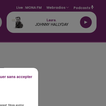
Live :
MONA FM
Webradios
Podcasts
Laura.
JOHNNY HALLYDAY
uer sans accepter
erest: Store and/or