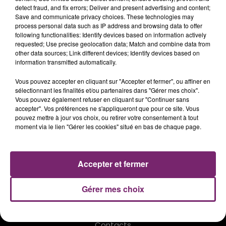
detect fraud, and fix errors; Deliver and present advertising and content;
JINGLE BELLS (METAL/SCREAMO
Save and communicate privacy choices. These technologies may
process personal data such as IP address and browsing data to offer
COVER BY HYRAX)
following functionalities: Identify devices based on information actively
requested; Use precise geolocation data; Match and combine data from
other data sources; Link different devices; Identify devices based on
information transmitted automatically.
Vous pouvez accepter en cliquant sur "Accepter et fermer", ou affiner en
sélectionnant les finalités et/ou partenaires dans "Gérer mes choix".
Vous pouvez également refuser en cliquant sur "Continuer sans
ACTUS
RADIO
PODCASTS
accepter". Vos préférences ne s'appliqueront que pour ce site. Vous
pouvez mettre à jour vos choix, ou retirer votre consentement à tout
JEUX
PHOTOS
PUBLICITÉ
moment via le lien "Gérer les cookies" situé en bas de chaque page.
Accepter et fermer
Plan du site
Mentions légales
Gérer mes choix
Règlement des jeux
Notice d'information RGPD
Contacts