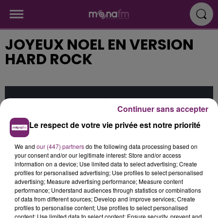
JOYEUX NOEL EN VERSION
HARD ROCK
Cet élément est masqué compte-tenu du refus
Continuer sans accepter
du dépôt de cookies que vous avez exprimé. Si
Le respect de votre vie privée est notre priorité
vous souhaitez l'afficher, merci de nous donner
votre accord en cliquant sur le bouton ci-
We and
our (447) partners
do the following data processing based on
dessous.
your consent and/or our legitimate interest: Store and/or access
information on a device; Use limited data to select advertising; Create
Afficher l'élément
profiles for personalised advertising; Use profiles to select personalised
advertising; Measure advertising performance; Measure content
performance; Understand audiences through statistics or combinations
of data from different sources; Develop and improve services; Create
Publié : 15 décembre 2015 à 14h56
profiles to personalise content; Use profiles to select personalised
content; Use limited data to select content; Ensure security, prevent and