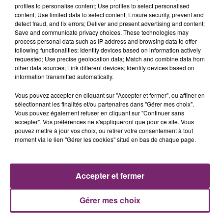
profiles to personalise content; Use profiles to select personalised
content; Use limited data to select content; Ensure security, prevent and
Découvre le nouveau single de Maître Gims "Laissez
detect fraud, and fix errors; Deliver and present advertising and content;
passer", extrait de "Mon coeur avait raison"
Save and communicate privacy choices. These technologies may
Disponible dès maintenant en
process personal data such as IP address and browsing data to offer
following functionalities: Identify devices based on information actively
téléchargement
http://smarturl.it/LaissezPasser
requested; Use precise geolocation data; Match and combine data from
et en Streaming
http://smarturl.it/LaissezPasser_ST
other data sources; Link different devices; Identify devices based on
information transmitted automatically.
Vous pouvez accepter en cliquant sur "Accepter et fermer", ou affiner en
sélectionnant les finalités et/ou partenaires dans "Gérer mes choix".
Vous pouvez également refuser en cliquant sur "Continuer sans
accepter". Vos préférences ne s'appliqueront que pour ce site. Vous
pouvez mettre à jour vos choix, ou retirer votre consentement à tout
ACTUS
RADIO
PODCASTS
moment via le lien "Gérer les cookies" situé en bas de chaque page.
JEUX
PHOTOS
PUBLICITÉ
Accepter et fermer
Gérer mes choix
Plan du site
Mentions légales