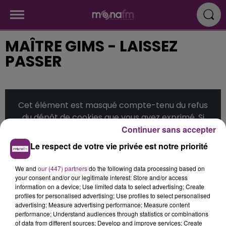
MAÎTRE GIMS - LAISSEZ
PASSER
Cet élément est masqué compte-tenu du refus
du dépôt de cookies que vous avez exprimé. Si
Continuer sans accepter
vous souhaitez l'afficher, merci de nous donner
votre accord en cliquant sur le bouton ci-
Le respect de votre vie privée est notre priorité
dessous.
We and
our (447) partners
do the following data processing based on
Afficher l'élément
your consent and/or our legitimate interest: Store and/or access
information on a device; Use limited data to select advertising; Create
profiles for personalised advertising; Use profiles to select personalised
advertising; Measure advertising performance; Measure content
Publié : 9 décembre 2015 à 19h18
performance; Understand audiences through statistics or combinations
of data from different sources; Develop and improve services; Create