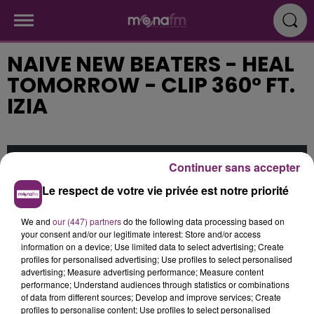
NAIVE NEW BEATERS - HEAL
TOMORROW - CLIP 360° FT.
IZIA
Continuer sans accepter
Cet élément est masqué compte-tenu du refus
du dépôt de cookies que vous avez exprimé. Si
Le respect de votre vie privée est notre priorité
vous souhaitez l'afficher, merci de nous donner
votre accord en cliquant sur le bouton ci-
We and
our (447) partners
do the following data processing based on
dessous.
your consent and/or our legitimate interest: Store and/or access
information on a device; Use limited data to select advertising; Create
profiles for personalised advertising; Use profiles to select personalised
Afficher l'élément
advertising; Measure advertising performance; Measure content
performance; Understand audiences through statistics or combinations
of data from different sources; Develop and improve services; Create
profiles to personalise content; Use profiles to select personalised