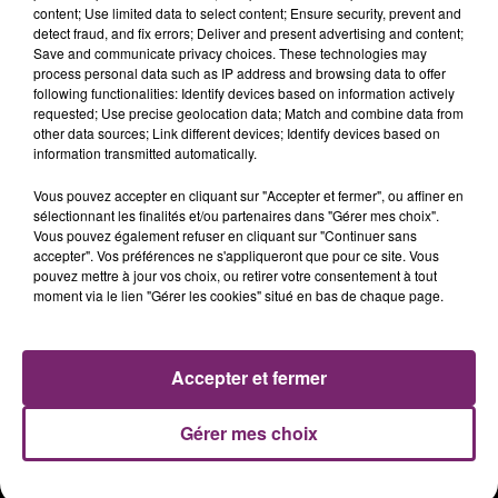
Publié : 10 février 2016 à 18h01
content; Use limited data to select content; Ensure security, prevent and
detect fraud, and fix errors; Deliver and present advertising and content;
Save and communicate privacy choices. These technologies may
NAIVE NEW BEATERS - HEAL
process personal data such as IP address and browsing data to offer
TOMORROW - CLIP 360° FT. IZIA
following functionalities: Identify devices based on information actively
requested; Use precise geolocation data; Match and combine data from
other data sources; Link different devices; Identify devices based on
information transmitted automatically.
Vous pouvez accepter en cliquant sur "Accepter et fermer", ou affiner en
sélectionnant les finalités et/ou partenaires dans "Gérer mes choix".
Vous pouvez également refuser en cliquant sur "Continuer sans
accepter". Vos préférences ne s'appliqueront que pour ce site. Vous
ACTUS
RADIO
PODCASTS
pouvez mettre à jour vos choix, ou retirer votre consentement à tout
moment via le lien "Gérer les cookies" situé en bas de chaque page.
JEUX
PHOTOS
PUBLICITÉ
Accepter et fermer
Gérer mes choix
Plan du site
Mentions légales
Règlement des jeux
Notice d'information RGPD