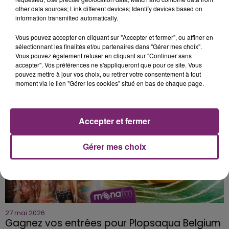
other data sources; Link different devices; Identify devices based on
information transmitted automatically.
3 juin 2026
Vous pouvez accepter en cliquant sur "Accepter et fermer", ou affiner en
Téléchargez gratuitement l'application Mona
sélectionnant les finalités et/ou partenaires dans "Gérer mes choix".
Vous pouvez également refuser en cliquant sur "Continuer sans
FM
accepter". Vos préférences ne s'appliqueront que pour ce site. Vous
C'est simple!
pouvez mettre à jour vos choix, ou retirer votre consentement à tout
moment via le lien "Gérer les cookies" situé en bas de chaque page.
Accepter et fermer
Gérer mes choix
27 mai 2026
Gagnez vos entrées pour Plopsaqua Belgium