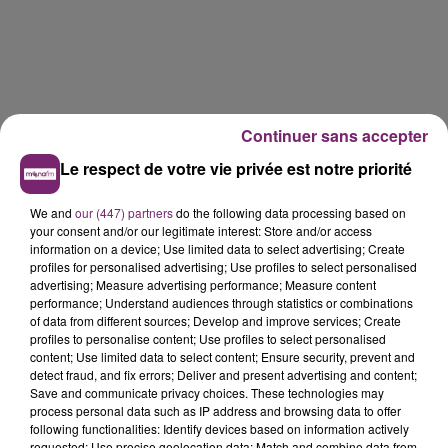
Continuer sans accepter
Le respect de votre vie privée est notre priorité
LES AUTRES JEUX >
We and
our (447) partners
do the following data processing based on
your consent and/or our legitimate interest: Store and/or access
information on a device; Use limited data to select advertising; Create
profiles for personalised advertising; Use profiles to select personalised
advertising; Measure advertising performance; Measure content
performance; Understand audiences through statistics or combinations
of data from different sources; Develop and improve services; Create
profiles to personalise content; Use profiles to select personalised
content; Use limited data to select content; Ensure security, prevent and
detect fraud, and fix errors; Deliver and present advertising and content;
Save and communicate privacy choices. These technologies may
process personal data such as IP address and browsing data to offer
following functionalities: Identify devices based on information actively
requested; Use precise geolocation data; Match and combine data from